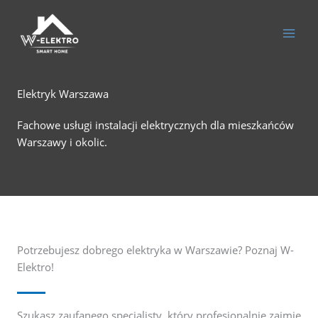
Przejdź
do
treści
Elektryk Warszawa
Fachowe usługi instalacji elektrycznych dla mieszkańców
Warszawy i okolic.
Potrzebujesz dobrego elektryka w Warszawie? Poznaj W-
Elektro!
Szukasz zaufanego specjalisty, który profesjonalnie zajmie