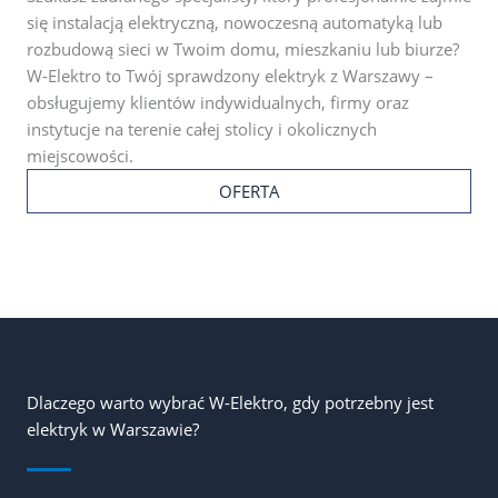
się instalacją elektryczną, nowoczesną automatyką lub
rozbudową sieci w Twoim domu, mieszkaniu lub biurze?
W-Elektro to Twój sprawdzony elektryk z Warszawy –
obsługujemy klientów indywidualnych, firmy oraz
instytucje na terenie całej stolicy i okolicznych
miejscowości.
OFERTA
Dlaczego warto wybrać W-Elektro, gdy potrzebny jest
elektryk w Warszawie?